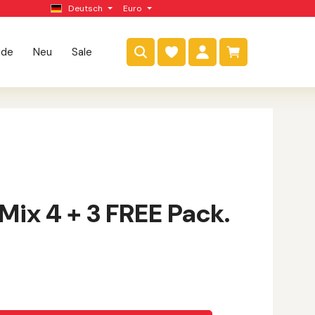
Deutsch
Euro
Warenkorb enthäl
ide
Neu
Sale
ix 4 + 3 FREE Pack.