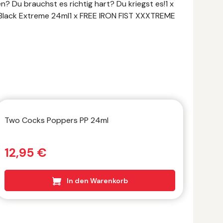
n? Du brauchst es richtig hart? Du kriegst es!1 x
 Black Extreme 24ml1 x FREE IRON FIST XXXTREME
Two Cocks Poppers PP 24ml
BOUN
12,95 €
12
In den Warenkorb