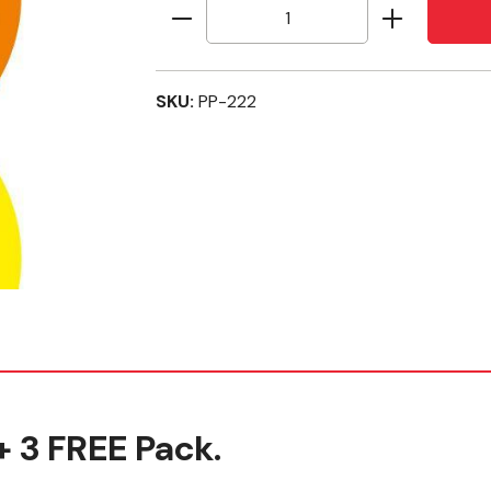
Produkt Anzahl: Gib den gew
SKU:
PP-222
 3 FREE Pack.