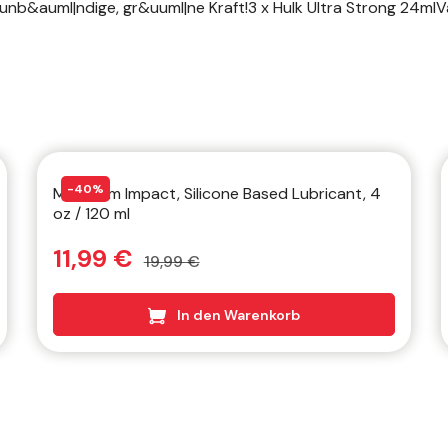
 unb&auml|ndige, gr&uuml|ne Kraft!3 x Hulk Ultra Strong 24mlV
40
%
Maximum Impact, Silicone Based Lubricant, 4
oz / 120 ml
11,99 €
19,99 €
In den Warenkorb