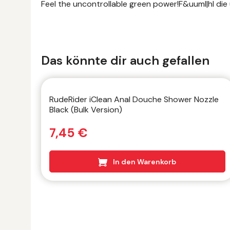
Feel the uncontrollable green power!F&uuml|hl die
Produktgalerie überspringen
Das könnte dir auch gefallen
RudeRider iClean Anal Douche Shower Nozzle
Black (Bulk Version)
7,45 €
In den Warenkorb