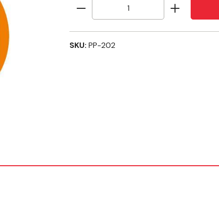
Produkt Anzahl: Gib den gew
SKU:
PP-202