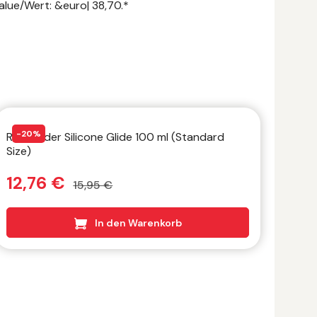
alue/Wert: &euro| 38,70.*
20
%
2
Rude Rider Silicone Glide 100 ml (Standard
Rude
Size)
100ml
12,76 €
10
15,95 €
In den Warenkorb