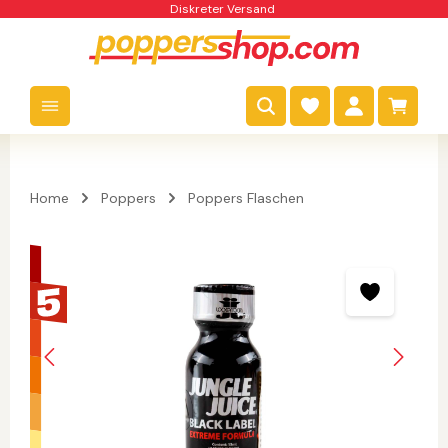
Diskreter Versand
nhalt springen
Warenk
Home
Poppers
Poppers Flaschen
Bildergalerie überspringen