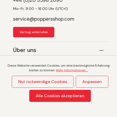
+44 (0)20 3598 2690
Mo-Fr, 9:00 - 16:00 Uhr (UTC+1)
service@poppersshop.com
Vertrag widerrufen
Über uns
Service
Diese Website verwendet Cookies, um eine bestmögliche Erfahrung
bieten zu können.
Mehr Informationen ...
Nur notwendige Cookies
Anpassen
Alle Preise inkl. gesetzl. Mehrwertsteuer zzgl.
Versandkosten
und ggf. Nachnahmegebühren, wenn nicht
anders angegeben.
Alle Cookies akzeptieren
© 2026 Poppersshop.com