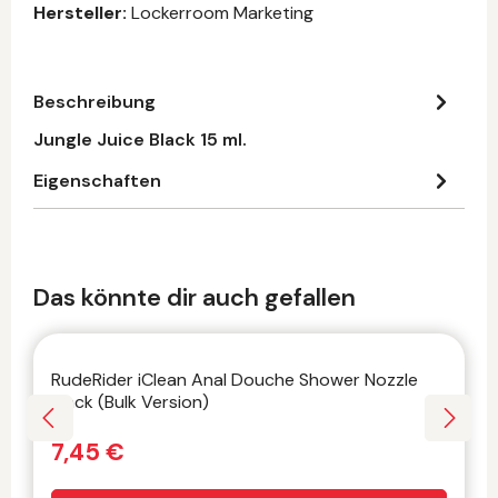
Hersteller:
Lockerroom Marketing
Beschreibung
Jungle Juice Black 15 ml.
Eigenschaften
Produktgalerie überspringen
Das könnte dir auch gefallen
RudeRider iClean Anal Douche Shower Nozzle
Black (Bulk Version)
7,45 €