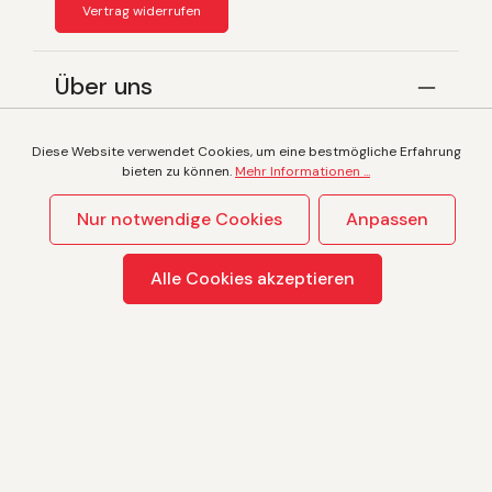
Vertrag widerrufen
Über uns
Service
Diese Website verwendet Cookies, um eine bestmögliche Erfahrung
bieten zu können.
Mehr Informationen ...
Nur notwendige Cookies
Anpassen
Alle Preise inkl. gesetzl. Mehrwertsteuer zzgl.
Versandkosten
und ggf. Nachnahmegebühren, wenn nicht
anders angegeben.
Alle Cookies akzeptieren
© 2026 Poppersshop.com