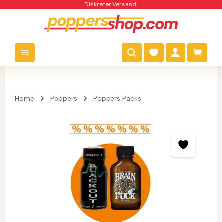
Diskreter Versand
nhalt springen
Warenk
Home
Poppers
Poppers Packs
Bildergalerie überspringen